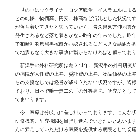
世の中はウクライナ－ロシア戦争、イスラエルによる
との軋轢、物価高、円安、株高など混沌とした状況で
が落ち着いてきたと思っていたら、青森県東方沖地震
発生されるなど落ち着きがない昨年の年末でした。昨
で柏崎刈羽原発再稼働が承認されるなど大きな話題が
て地震もなく大きな事故に繋がらなければと願ってお
新潟手の外科研究所は創立41年、新潟手の外科研究所
の病院が人件費の上昇、委託費の上昇、物品価格の上
らの支援なしでは経営が成り立たない状況ですが、皆
ており、日本で唯一無二の手の外科病院、研究所とし
てまいります。
今、医療は分岐点に差し掛かっております。こんな状
研修機関、研究機関を目指し進んでいきたいと思いま
んに満足していただける医療を提供する病院として切