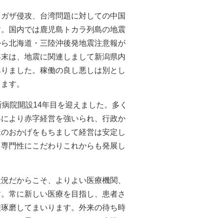
ガザ侵攻、台湾問題に対しての中国
す。国内では鹿児島トカラ列島の地震
から北海道・三陸沖後発地震注意報が
年末は、地震に関連しまして新潟県内
ありました。稼働の良し悪しは別とし
ります。
病院開設14年目を迎えました。多く
昇により赤字経営を強いられ、行政か
様のおかげをもちまして経営は安定し
て専門性にこだわりこれからも発展し
況だからこそ、よりよい医療機関、
す。常に新しい医療を目指し、患者さ
磋琢磨してまいります。外来の待ち時