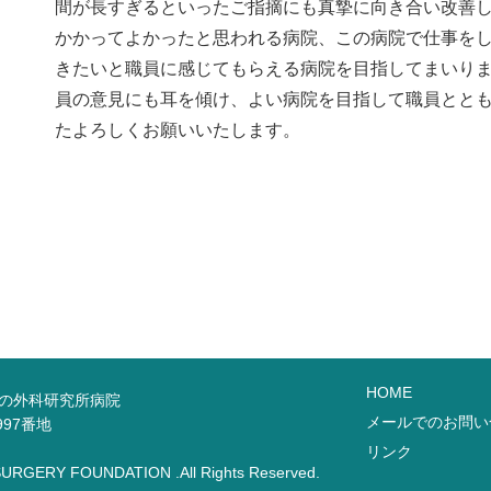
間が長すぎるといったご指摘にも真摯に向き合い改善
かかってよかったと思われる病院、この病院で仕事を
きたいと職員に感じてもらえる病院を目指してまいり
員の意見にも耳を傾け、よい病院を目指して職員ととも
たよろしくお願いいたします。
HOME
手の外科研究所病院
メールでのお問い
997番地
リンク
SURGERY FOUNDATION .All Rights Reserved.