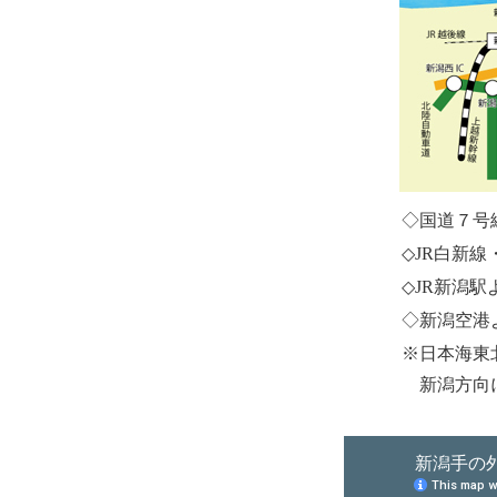
◇国道７号
◇JR白新
◇JR新潟駅
◇新潟空港
※日本海東
新潟方向に